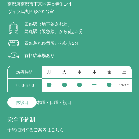
京都府京都市下京区善長寺町144
ヴィラ烏丸四条701号室
四条駅（地下鉄京都線）
烏丸駅（阪急線）から徒歩3分
四条烏丸停留所から徒歩2分
有料駐車場あり
月
火
水
木
金
土
診療時間
10:00~18:00
17時まで
休診日
木曜・日曜・祝日
完全予約制
予約に関するご案内は
こちら