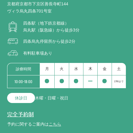
京都府京都市下京区善長寺町144
ヴィラ烏丸四条701号室
四条駅（地下鉄京都線）
烏丸駅（阪急線）から徒歩3分
四条烏丸停留所から徒歩2分
有料駐車場あり
月
火
水
木
金
土
診療時間
10:00~18:00
17時まで
休診日
木曜・日曜・祝日
完全予約制
予約に関するご案内は
こちら