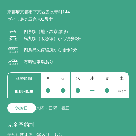
京都府京都市下京区善長寺町144
ヴィラ烏丸四条701号室
四条駅（地下鉄京都線）
烏丸駅（阪急線）から徒歩3分
四条烏丸停留所から徒歩2分
有料駐車場あり
月
火
水
木
金
土
診療時間
10:00~18:00
17時まで
休診日
木曜・日曜・祝日
完全予約制
予約に関するご案内は
こちら