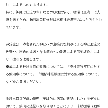
肋）によるものもあります。
特に、神経は圧迫や牽引などの絞扼に弱く、循環（血流）に支
障を来すため、胸郭出口症候群は末梢神経障害の1つと考えられ
ています。
鍼治療は、障害された神経への直接的な刺激による神経血流の
改善や、圧迫の原因となる筋肉への刺激による筋弛緩作用によ
り、症状を改善します。
※鍼による神経血流の改善については、『脊柱管狭窄症に対す
る鍼治療について』 『頸部神経根症に対する鍼治療について』
などをご参照ください。
胸郭出口症候群の病態（実験的に病気の状態にした）モデルに
おいて、筋肉の過緊張を取り除くことにより、末梢循環（動脈