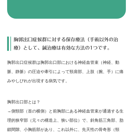
胸郭出口症候群に対する保存療法（手術以外の治
療）として、鍼治療は有効な方法の1つです。
胸郭出口症候群は胸郭出口部における神経血管束（神経、動
脈、静脈）の圧迫や牽引によって頸肩部、上肢（腕、手）に痛
みやしびれが出現する病気です。
胸郭出口部とは？
→側頸部（首の横側）と前胸部にある神経血管束が通過する生
理的狭窄部（元々の構造上、狭い部位）で、斜角筋三角部、肋
鎖間隙、小胸筋部があり、これ以外に、先天性の骨奇形（頸