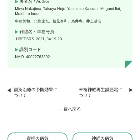
著者名 / Author
Miwa Nakajima, Tatsuya Hojo, Yasukazu Katsumi, Megumi Itoi,
Motohiro Inoue
中島美和、北條達也、勝見泰和、糸井恵、井上基浩
雑誌名・年巻号頁
JJBEPSRS. 2021; 34:19-28.
識別コード
NAID: 40022763892.
鍼灸治療の予防効果に
末梢神経再生鍼通電に
ついて
ついて
一覧へ戻る
脊椎の病気
神経の病気