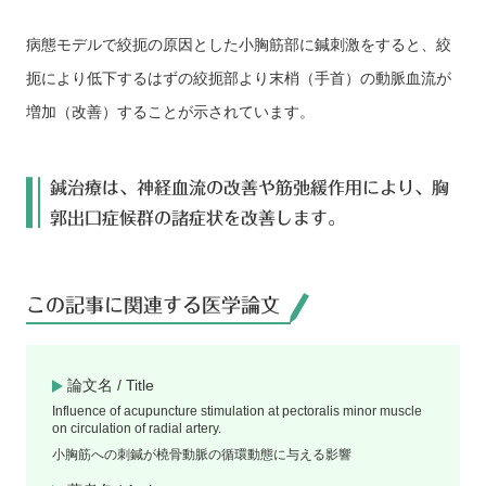
病態モデルで絞扼の原因とした小胸筋部に鍼刺激をすると、絞
扼により低下するはずの絞扼部より末梢（手首）の動脈血流が
増加（改善）することが示されています。
鍼治療は、神経血流の改善や筋弛緩作用により、胸
郭出口症候群の諸症状を改善します。
この記事に関連する医学論文
論文名 / Title
Influence of acupuncture stimulation at pectoralis minor muscle
on circulation of radial artery.
小胸筋への刺鍼が橈骨動脈の循環動態に与える影響