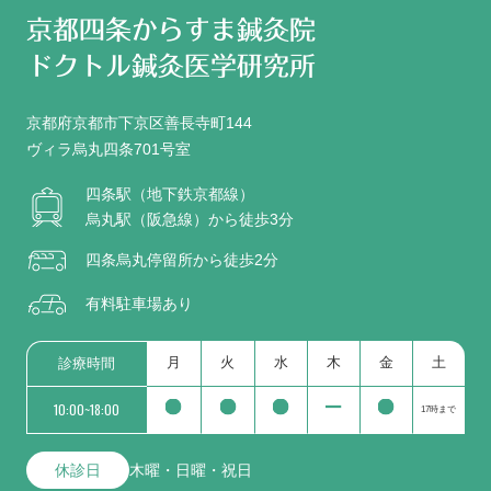
京都四条からすま鍼灸院
ドクトル鍼灸医学研究所
京都府京都市下京区善長寺町144
ヴィラ烏丸四条701号室
四条駅（地下鉄京都線）
烏丸駅（阪急線）から徒歩3分
四条烏丸停留所から徒歩2分
有料駐車場あり
月
火
水
木
金
土
診療時間
10:00~18:00
17時まで
休診日
木曜・日曜・祝日