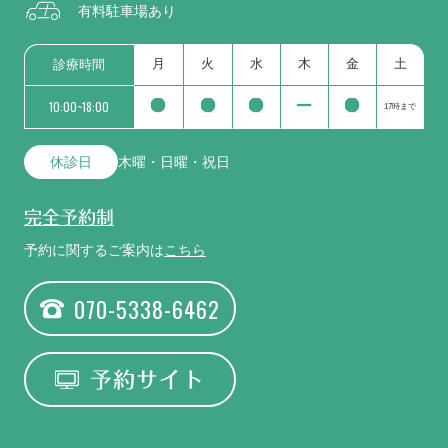
有料駐車場あり
月
火
水
木
金
土
診療時間
10:00~18:00
17時まで
休診日
木曜・日曜・祝日
完全予約制
予約に関するご案内は
こちら
070-5338-6462
予約サイト