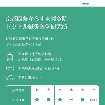
京都四条からすま鍼灸院
ドクトル鍼灸医学研究所
京都府京都市下京区善長寺町144
ヴィラ烏丸四条701号室
四条駅（地下鉄京都線）
烏丸駅（阪急線）から徒歩3分
四条烏丸停留所から徒歩2分
有料駐車場あり
月
火
水
木
金
土
診療時間
10:00~18:00
17時まで